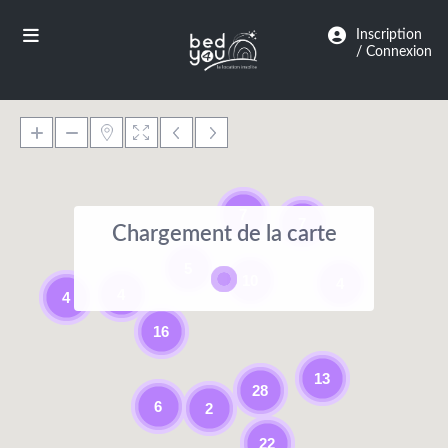
Panneau de gestion des cookies
Inscription
/ Connexion
7
7
Chargement de la carte
5
10
4
4
4
16
13
28
6
2
22