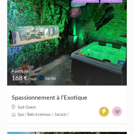
À partir de :
168 €
Vérifié
/ nuit
Spassionnement à l’Exotique
Sud-Ouest
Spa / Bain à remous / Jacuzzi
/