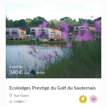
À partir de :
340 €
Vérifié
/ nuit
Ecolodges Prestige du Golf du Sauternais
Sud-Ouest
Lodges
/