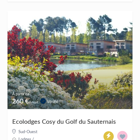
À partir de :
260 €
Vérifié
/ nuit
Ecolodges Cosy du Golf du Sauternais
Sud-Ouest
Lodges
/