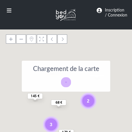
Panneau de gestion des cookies
Inscription
/ Connexion
Chargement de la carte
108 €
145 €
2
68 €
3