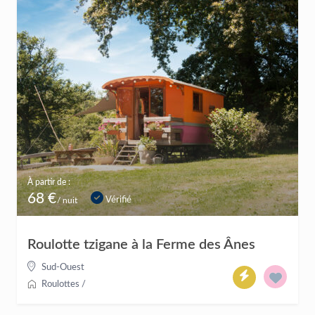
À partir de :
68 €
Vérifié
/ nuit
Roulotte tzigane à la Ferme des Ânes
Sud-Ouest
Roulottes
/