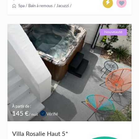
Spa / Bain à remous / Jacuzzi
/
Nouveauté
À partir de :
145 €
Vérifié
/ nuit
Villa Rosalie Haut 5*