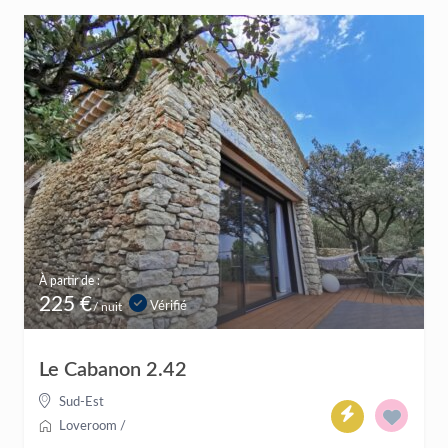
À partir de :
225 €
Vérifié
/ nuit
Le Cabanon 2.42
Sud-Est
Loveroom
/