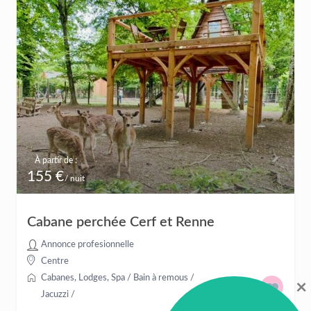
À partir de :
155 €
/ nuit
Cabane perchée Cerf et Renne
Annonce profesionnelle
Centre
Cabanes
,
Lodges
,
Spa / Bain à remous /
×
Jacuzzi
/