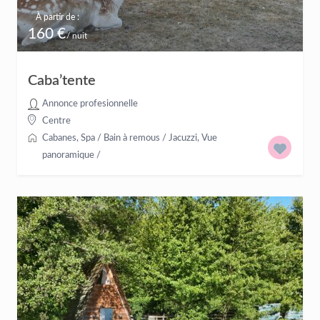
À partir de :
160 €
/ nuit
Caba’tente
Annonce profesionnelle
Centre
Cabanes
,
Spa / Bain à remous / Jacuzzi
,
Vue
panoramique
/