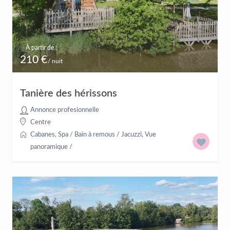
À partir de :
210 €
/ nuit
Tanière des hérissons
Annonce profesionnelle
Centre
Cabanes
,
Spa / Bain à remous / Jacuzzi
,
Vue
panoramique
/