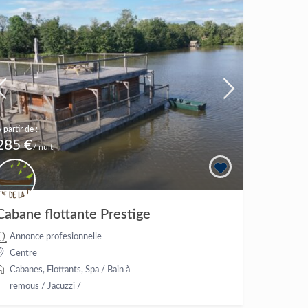
 partir de :
285 €
/ nuit
Cabane flottante Prestige
Annonce profesionnelle
Centre
Cabanes
,
Flottants
,
Spa / Bain à
remous / Jacuzzi
/