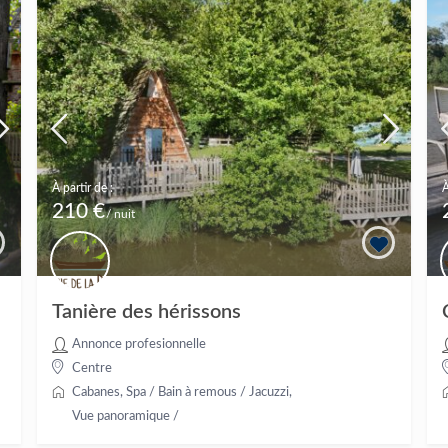
À partir de :
À
210 €
/ nuit
Tanière des hérissons
Annonce profesionnelle
Centre
Cabanes
,
Spa / Bain à remous / Jacuzzi
,
Vue panoramique
/