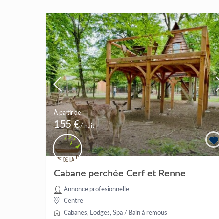
À partir de :
155 €
/ nuit
Cabane perchée Cerf et Renne
Annonce profesionnelle
Centre
Cabanes
,
Lodges
,
Spa / Bain à remous