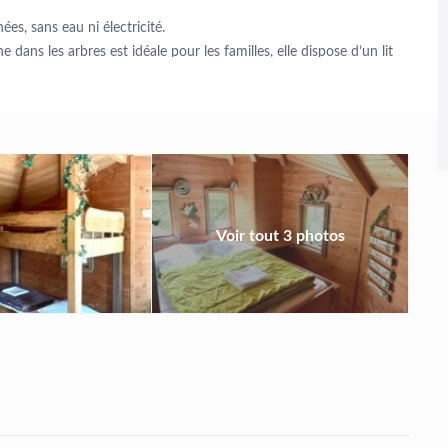
es, sans eau ni électricité.
dans les arbres est idéale pour les familles, elle dispose d’un lit
 sa superbe terrasse spacieuse avec vue sur l’étang. L’accès se fait
e cadre invite au respect de la tranquillité.
ini golf, accrobranche, location de vtt ou barque.
able chargé.
Voir tout 3 photos
vance pour les samedis soirs, ou vacances !