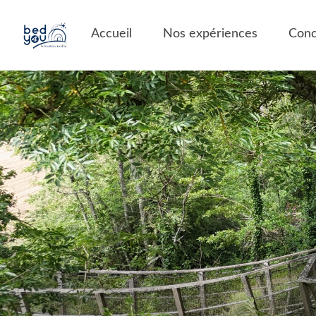
Voir toutes les
Panneau de gestion des cookies
images
Accueil
Nos expériences
Conc