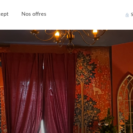
ept
Nos offres
S