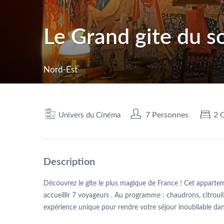
Le Grand gite du so
Nord-Est
7 Personnes
2 
Univers du Cinéma
Description
Découvrez le gîte le plus magique de France ! Cet apparte
accueillir 7 voyageurs . Au programme : chaudrons, citrouil
expérience unique pour rendre votre séjour inoubliable dans