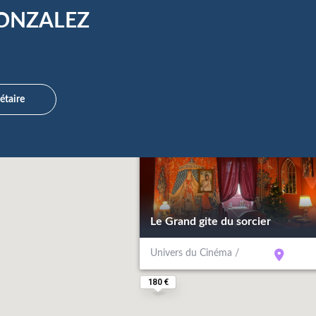
GONZALEZ
étaire
Le Grand gite du sorcier
Univers du Cinéma /
180 €