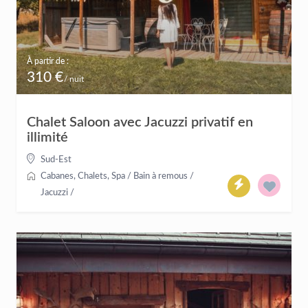
À partir de :
310 €
/ nuit
Chalet Saloon avec Jacuzzi privatif en
illimité
Sud-Est
Cabanes
,
Chalets
,
Spa / Bain à remous /
Jacuzzi
/