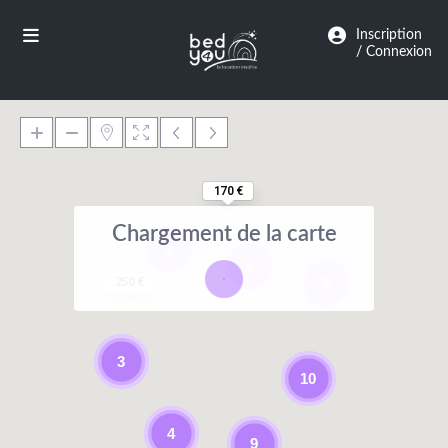
Panneau de gestion des cookies
Inscription
/ Connexion
170 €
Chargement de la carte
2
5
2
250 €
3
10
4
9