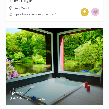
The Jungle
Sud-Ouest
Spa / Bain à remous / Jacuzzi
/
À partir de :
280 €
Vérifié
/ nuit