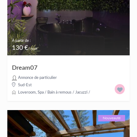
À partir de :
130 €
/ nuit
Dream07
Annonce de particulier
Sud-Est
Loveroom
,
Spa / Bain à remous / Jacuzzi
/
Nouveauté