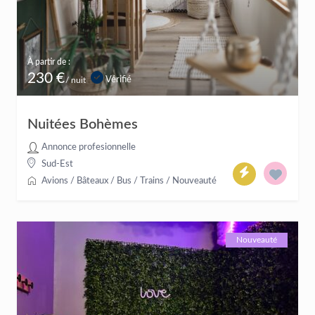
À partir de :
230 €
Vérifié
/ nuit
Nuitées Bohèmes
Annonce profesionnelle
Sud-Est
Avions / Bâteaux / Bus / Trains
/
Nouveauté
Nouveauté