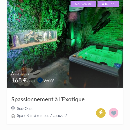
Nouveauté
A la une
À partir de :
168 €
Vérifié
/ nuit
Spassionnement à l’Exotique
Sud-Ouest
Spa / Bain à remous / Jacuzzi
/