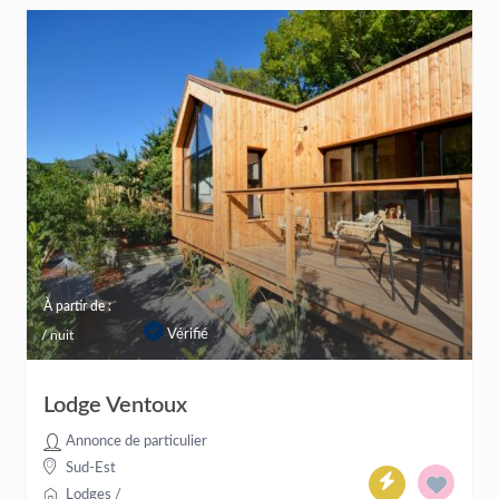
À partir de :
Vérifié
/ nuit
Lodge Ventoux
Annonce de particulier
Sud-Est
Lodges
/