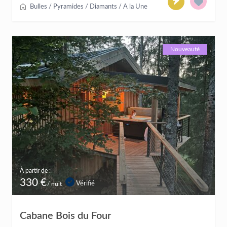
Bulles / Pyramides / Diamants
/
A la Une
Nouveauté
À partir de :
330 €
Vérifié
/ nuit
Cabane Bois du Four