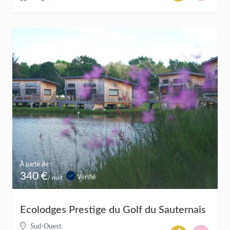
À partir de :
340 €
Vérifié
/ nuit
Ecolodges Prestige du Golf du Sauternais
Sud-Ouest