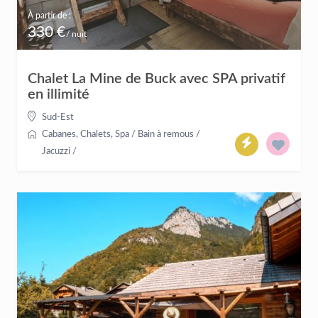
À partir de :
330 €
/ nuit
Chalet La Mine de Buck avec SPA privatif
en illimité
Sud-Est
Cabanes
,
Chalets
,
Spa / Bain à remous /
Jacuzzi
/