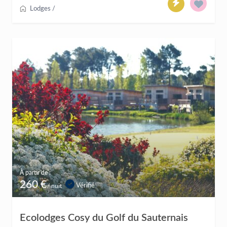
Lodges
/
À partir de :
260 €
Vérifié
/ nuit
Ecolodges Cosy du Golf du Sauternais