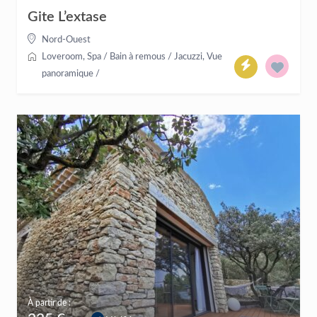
Gite L’extase
Nord-Ouest
Loveroom
,
Spa / Bain à remous / Jacuzzi
,
Vue
panoramique
/
À partir de :