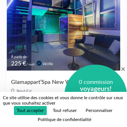
À partir de :
225 €
Vérifié
/ nuit
×
Glamappart’Spa New York
0 commission
voyageurs!
Nord-Est
Ce site utilise des cookies et vous donne le contrôle sur ceux
0 commission
Spa / Bain à remous / Jacuzzi
/
que vous souhaitez activer
hébergeurs!
Tout accepter
Tout refuser
Personnaliser
+
Politique de confidentialité