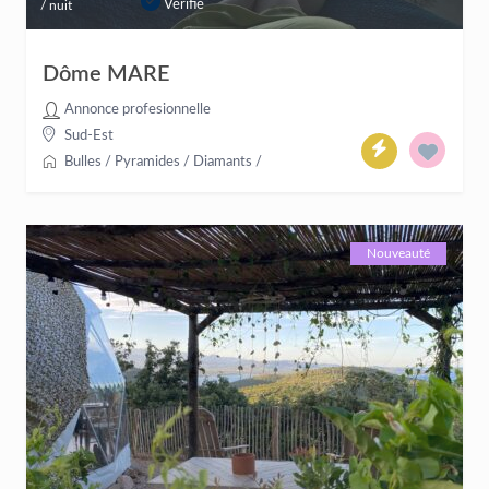
Vérifié
/ nuit
Dôme MARE
Annonce profesionnelle
Sud-Est
Bulles / Pyramides / Diamants
/
Nouveauté