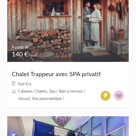
À partir de :
140 €
/ nuit
Chalet Trappeur avec SPA privatif
Sud-Est
Cabanes
,
Chalets
,
Spa / Bain à remous /
Jacuzzi
,
Vue panoramique
/