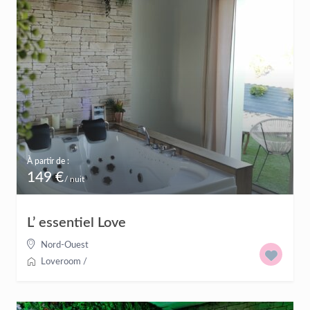
À partir de :
149 €
/ nuit
L’ essentiel Love
Nord-Ouest
Loveroom
/