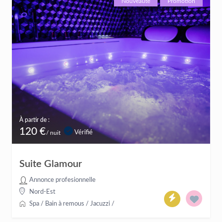
Nouveauté
Promotion
À partir de :
120 €
Vérifié
/ nuit
Suite Glamour
Annonce profesionnelle
Nord-Est
Spa / Bain à remous / Jacuzzi
/