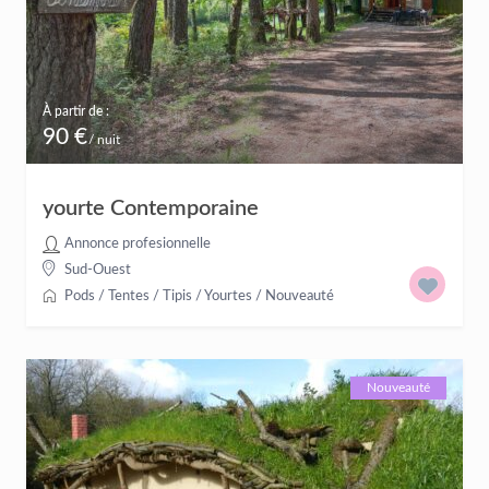
À partir de :
90 €
/ nuit
yourte Contemporaine
Annonce profesionnelle
Sud-Ouest
Pods / Tentes / Tipis / Yourtes
/
Nouveauté
Nouveauté