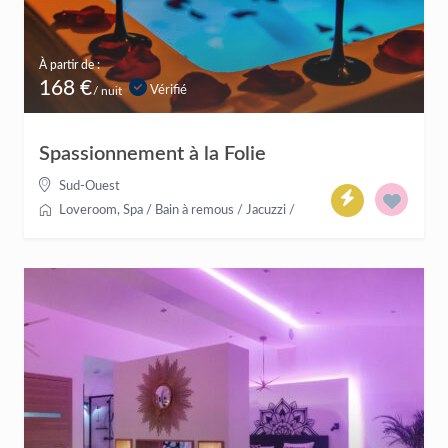
À partir de :
168 €
Vérifié
/ nuit
Spassionnement à la Folie
Sud-Ouest
Loveroom
,
Spa / Bain à remous / Jacuzzi
/