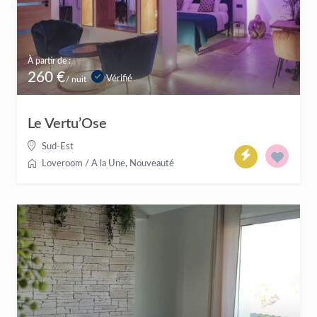
À partir de :
260 €
Vérifié
/ nuit
Le Vertu’Ose
Sud-Est
Loveroom
/
A la Une
,
Nouveauté