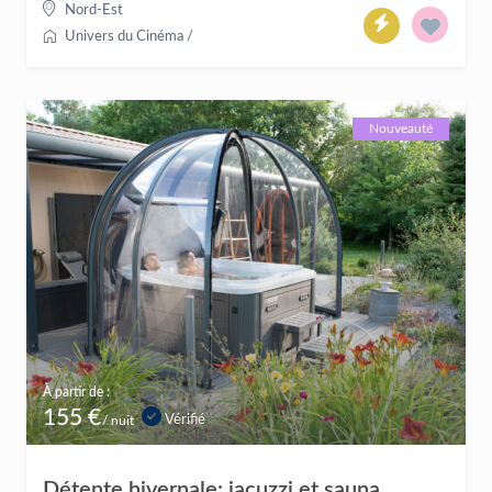
Nord-Est
Univers du Cinéma
/
Nouveauté
À partir de :
155 €
Vérifié
/ nuit
Détente hivernale: jacuzzi et sauna