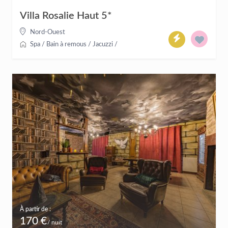
Villa Rosalie Haut 5*
Nord-Ouest
Spa / Bain à remous / Jacuzzi
/
À partir de :
170 €
/ nuit