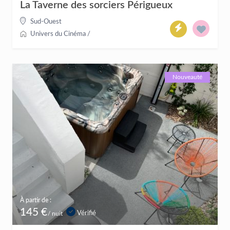
La Taverne des sorciers Périgueux
Sud-Ouest
Univers du Cinéma
/
Nouveauté
À partir de :
145 €
Vérifié
/ nuit