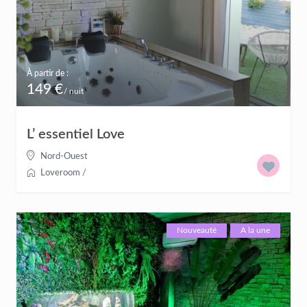
À partir de :
149 €
/ nuit
L’ essentiel Love
Nord-Ouest
Loveroom
/
Nouveauté
A la une