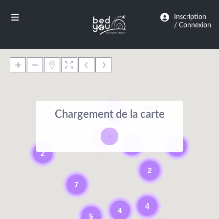
Panneau de gestion des cookies
Inscription
/ Connexion
410 €
Chargement de la carte
3
5
2
4
2
2
7
4
4
5