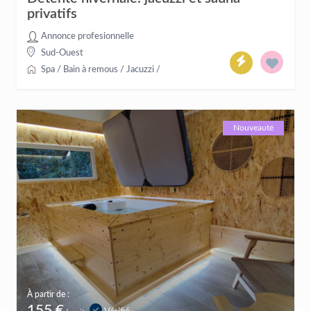
privatifs
Annonce profesionnelle
Sud-Ouest
Spa / Bain à remous / Jacuzzi
/
Nouveauté
À partir de :
155 €