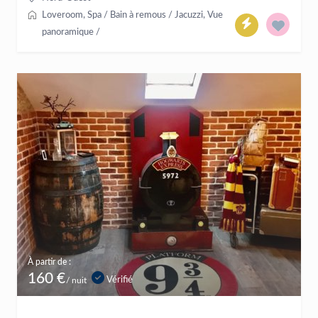
Loveroom
,
Spa / Bain à remous / Jacuzzi
,
Vue
panoramique
/
À partir de :
160 €
Vérifié
/ nuit