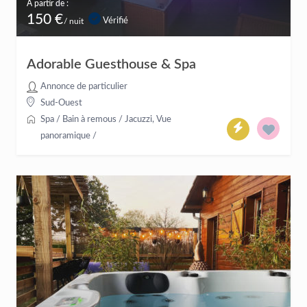
À partir de :
150 €
Vérifié
/ nuit
Adorable Guesthouse & Spa
Annonce de particulier
Sud-Ouest
Spa / Bain à remous / Jacuzzi
,
Vue
panoramique
/