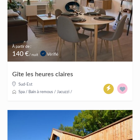
À partir de :
140 €
Vérifié
/ nuit
Gîte les heures claires
Sud-Est
Spa / Bain à remous / Jacuzzi
/