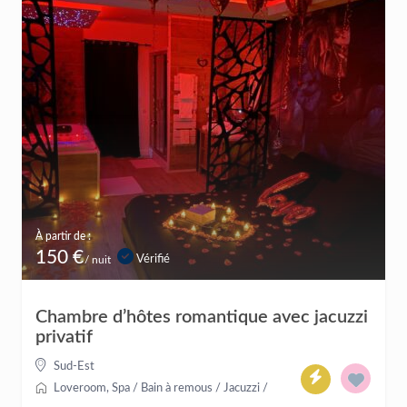
À partir de :
150 €
Vérifié
/ nuit
Chambre d’hôtes romantique avec jacuzzi
privatif
Sud-Est
Loveroom
,
Spa / Bain à remous / Jacuzzi
/