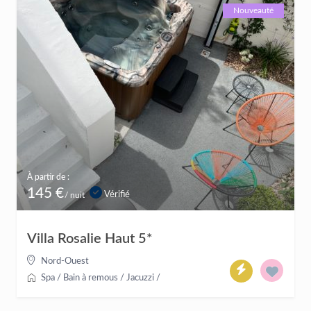
Nouveauté
À partir de :
145 €
Vérifié
/ nuit
Villa Rosalie Haut 5*
Nord-Ouest
Spa / Bain à remous / Jacuzzi
/