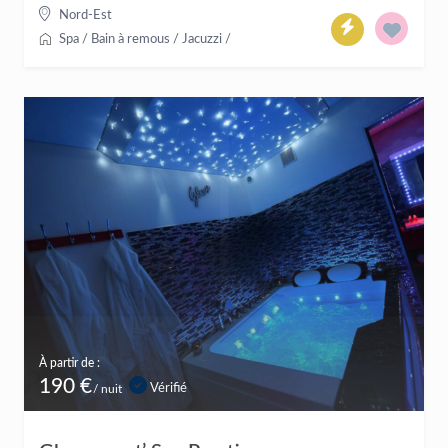
Nord-Est
Spa / Bain à remous / Jacuzzi
/
À partir de :
190 €
Vérifié
/ nuit