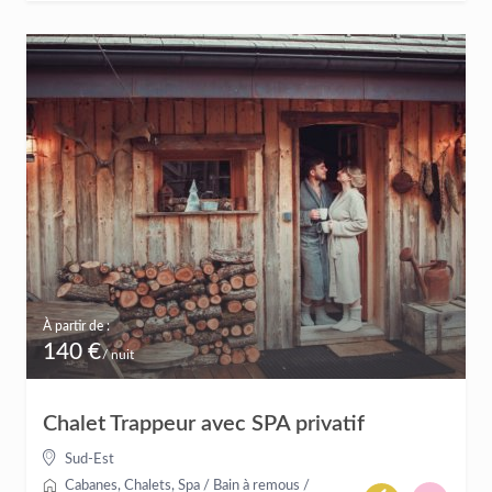
À partir de :
140 €
/ nuit
Chalet Trappeur avec SPA privatif
Sud-Est
Cabanes
,
Chalets
,
Spa / Bain à remous /