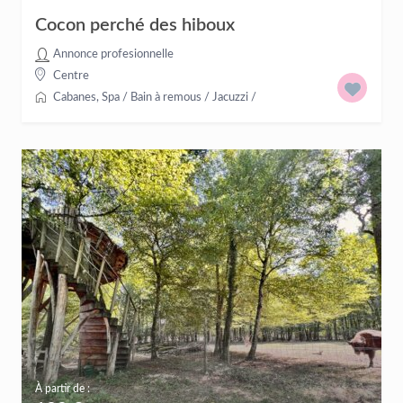
Cocon perché des hiboux
Annonce profesionnelle
Centre
Cabanes
,
Spa / Bain à remous / Jacuzzi
/
À partir de :