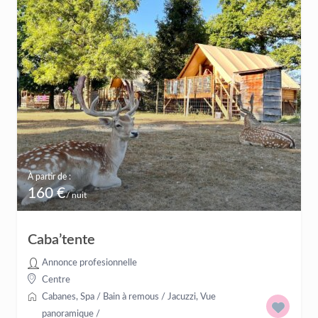
À partir de :
160 €
/ nuit
Caba’tente
Annonce profesionnelle
Centre
Cabanes
,
Spa / Bain à remous / Jacuzzi
,
Vue
panoramique
/