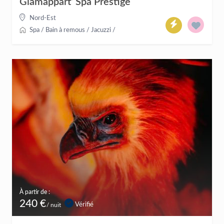
Glamappart’ Spa Prestige
Nord-Est
Spa / Bain à remous / Jacuzzi
/
À partir de :
240 €
Vérifié
/ nuit