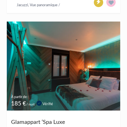
Jacuzzi
,
Vue panoramique
/
À partir de :
185 €
Vérifié
/ nuit
Glamappart ‘Spa Luxe