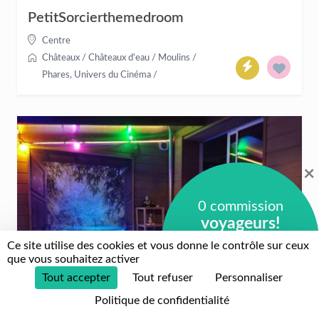
PetitSorcierthemedroom
Centre
Châteaux / Châteaux d'eau / Moulins /
Phares
,
Univers du Cinéma
/
×
0 commission
voyageurs!
Ce site utilise des cookies et vous donne le contrôle sur ceux
0 commission
que vous souhaitez activer
hébergeurs!
Tout accepter
Tout refuser
Personnaliser
+
Politique de confidentialité
À partir de :