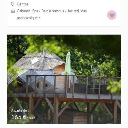
Centre
Cabanes
,
Spa / Bain à remous / Jacuzzi
,
Vue
panoramique
/
À partir de :
165 €
/ nuit