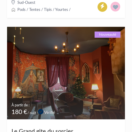
Sud-Ouest
Pods / Tentes / Tipis / Yourtes
/
Nouveauté
À partir de :
180 €
Vérifié
/ nuit
Le Grand gite du sorcier