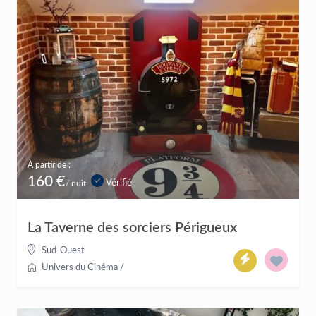
À partir de :
160 €
Vérifié
/ nuit
La Taverne des sorciers Périgueux
Sud-Ouest
Univers du Cinéma
/