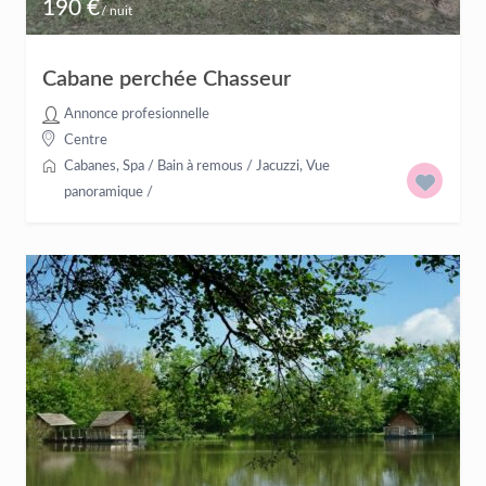
190 €
/ nuit
Cabane perchée Chasseur
Annonce profesionnelle
Centre
Cabanes
,
Spa / Bain à remous / Jacuzzi
,
Vue
panoramique
/