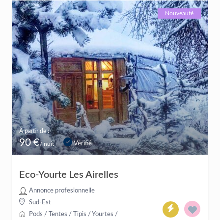
Nouveauté
À partir de :
90 €
Vérifié
/ nuit
Eco-Yourte Les Airelles
Annonce profesionnelle
Sud-Est
Pods / Tentes / Tipis / Yourtes
/