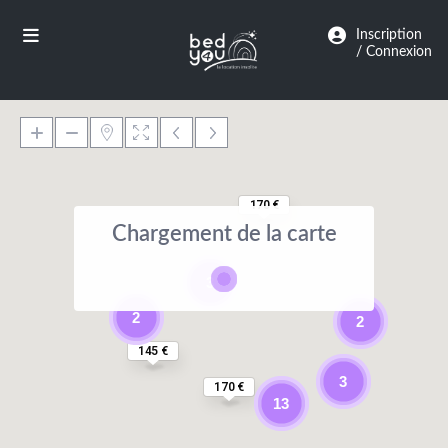
Panneau de gestion des cookies
Inscription
/ Connexion
170 €
Chargement de la carte
3
2
2
145 €
3
170 €
13