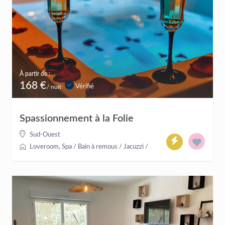
À partir de :
168 €
Vérifié
/ nuit
Spassionnement à la Folie
Sud-Ouest
Loveroom
,
Spa / Bain à remous / Jacuzzi
/