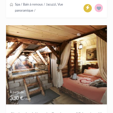
Spa / Bain à remous / Jacuzzi
,
Vue
panoramique
/
À partir de :
330 €
/ nuit