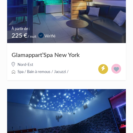
À partir de :
225 €
Vérifié
/ nuit
Glamappart’Spa New York
Nord-Est
Spa / Bain à remous / Jacuzzi
/