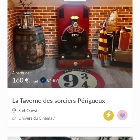
À partir de :
160 €
Vérifié
/ nuit
La Taverne des sorciers Périgueux
Sud-Ouest
Univers du Cinéma
/