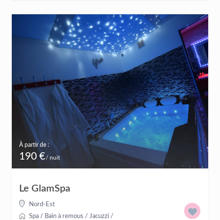
À partir de :
190 €
/ nuit
Le GlamSpa
Nord-Est
Spa / Bain à remous / Jacuzzi
/