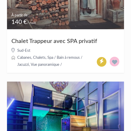
À partir de :
140 €
/ nuit
Chalet Trappeur avec SPA privatif
Sud-Est
Cabanes
,
Chalets
,
Spa / Bain à remous /
Jacuzzi
,
Vue panoramique
/