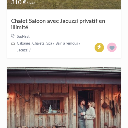
310 €
/ nuit
Chalet Saloon avec Jacuzzi privatif en
illimité
Sud-Est
Cabanes
,
Chalets
,
Spa / Bain à remous /
Jacuzzi
/