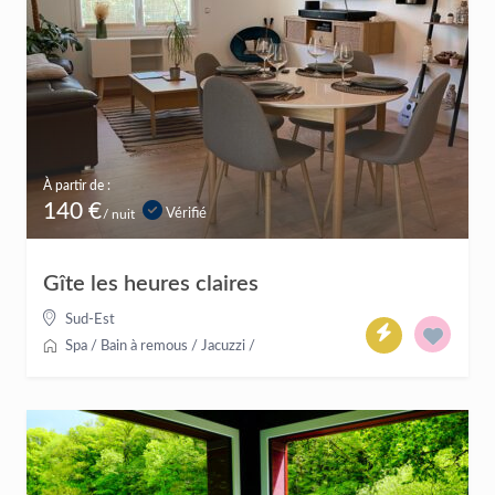
À partir de :
140 €
Vérifié
/ nuit
Gîte les heures claires
Sud-Est
Spa / Bain à remous / Jacuzzi
/