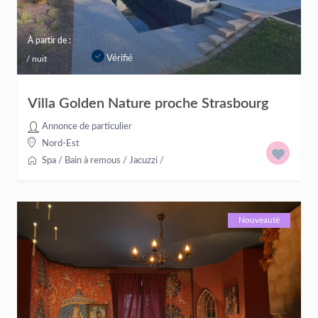
À partir de :
Vérifié
/ nuit
Villa Golden Nature proche Strasbourg
Annonce de particulier
Nord-Est
Spa / Bain à remous / Jacuzzi
/
Nouveauté