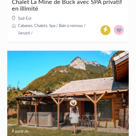
Chalet La Mine de Buck avec SPA privatif
en illimité
Sud-Est
Cabanes
,
Chalets
,
Spa / Bain à remous /
Jacuzzi
/
À partir de :