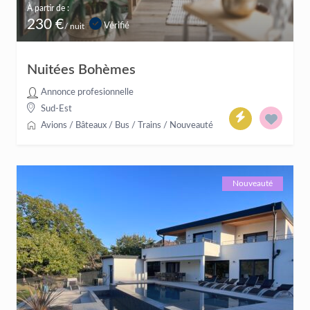
À partir de :
230 €
Vérifié
/ nuit
Nuitées Bohèmes
Annonce profesionnelle
Sud-Est
Avions / Bâteaux / Bus / Trains
/
Nouveauté
Nouveauté