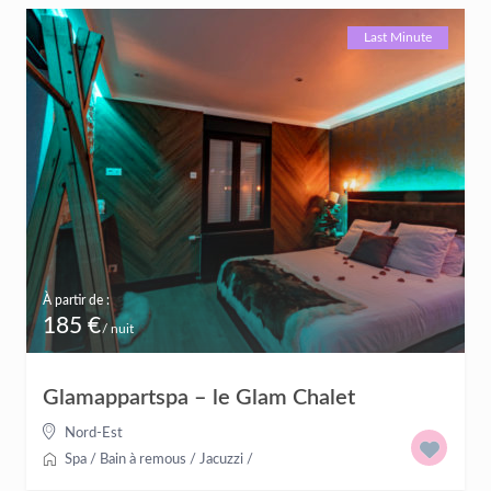
Last Minute
À partir de :
185 €
/ nuit
Glamappartspa – le Glam Chalet
Nord-Est
Spa / Bain à remous / Jacuzzi
/