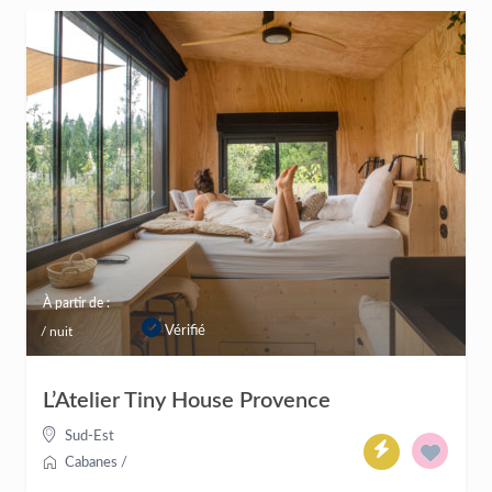
À partir de :
Vérifié
/ nuit
L’Atelier Tiny House Provence
Sud-Est
Cabanes
/