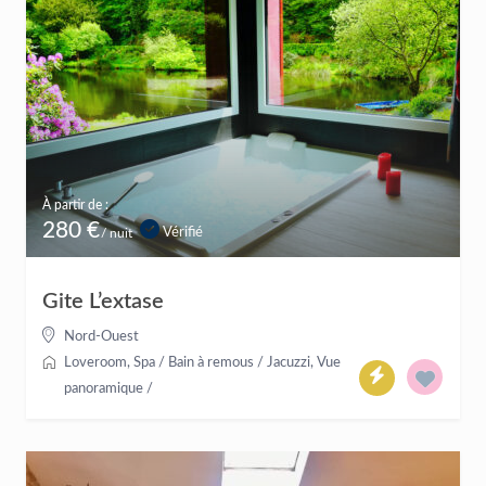
À partir de :
280 €
Vérifié
/ nuit
Gite L’extase
Nord-Ouest
Loveroom
,
Spa / Bain à remous / Jacuzzi
,
Vue
panoramique
/