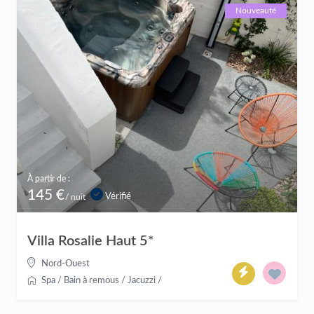
Nouveauté
À partir de :
145 €
Vérifié
/ nuit
Villa Rosalie Haut 5*
Nord-Ouest
Spa / Bain à remous / Jacuzzi
/