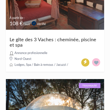
À partir de :
108 €
Vérifié
/ nuit
Le gîte des 3 Vaches : cheminée, piscine
et spa
Annonce profesionnelle
Nord-Ouest
Lodges
,
Spa / Bain à remous / Jacuzzi
/
Nouveauté