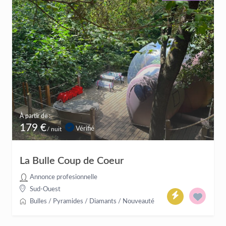
À partir de :
179 €
Vérifié
/ nuit
La Bulle Coup de Coeur
Annonce profesionnelle
Sud-Ouest
Bulles / Pyramides / Diamants
/
Nouveauté