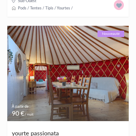
Sud-Ouest
Pods / Tentes / Tipis / Yourtes
/
Nouveauté
À partir de :
90 €
/ nuit
yourte passionata