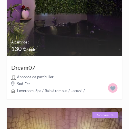
À partir de :
130 €
/ nuit
Dream07
Annonce de particulier
Sud-Est
Loveroom
,
Spa / Bain à remous / Jacuzzi
/
Nouveauté