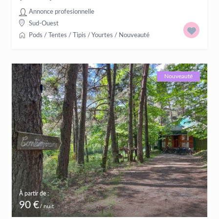
Annonce profesionnelle
Sud-Ouest
Pods / Tentes / Tipis / Yourtes
/
Nouveauté
Nouveauté
À partir de :
90 €
/ nuit