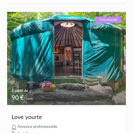
Nouveauté
À partir de :
90 €
/ nuit
Love yourte
Annonce profesionnelle