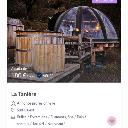
Nouveauté
À partir de :
180 €
Vérifié
/ nuit
La Tanière
Annonce profesionnelle
Sud-Ouest
Bulles / Pyramides / Diamants
,
Spa / Bain à
remous / Jacuzzi
/
Nouveauté