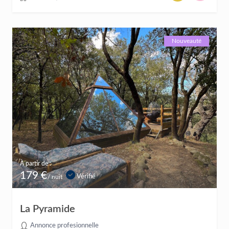
Nouveauté
À partir de :
179 €
Vérifié
/ nuit
La Pyramide
Annonce profesionnelle