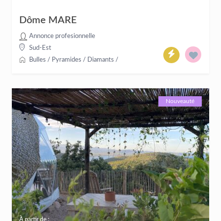
Dôme MARE
Annonce profesionnelle
Sud-Est
Bulles / Pyramides / Diamants
/
Nouveauté
À partir de :