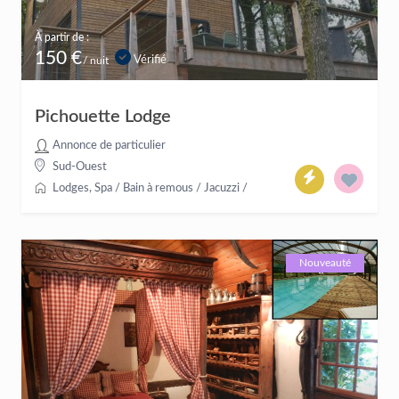
À partir de :
150 €
Vérifié
/ nuit
Pichouette Lodge
Annonce de particulier
Sud-Ouest
Lodges
,
Spa / Bain à remous / Jacuzzi
/
Nouveauté