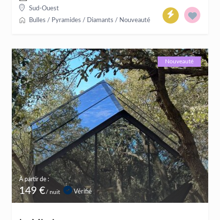
Sud-Ouest
Bulles / Pyramides / Diamants
/
Nouveauté
Nouveauté
À partir de :
149 €
Vérifié
/ nuit