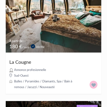
À partir de :
180 €
Vérifié
/ nuit
La Cougne
Annonce profesionnelle
Sud-Ouest
Bulles / Pyramides / Diamants
,
Spa / Bain à
remous / Jacuzzi
/
Nouveauté