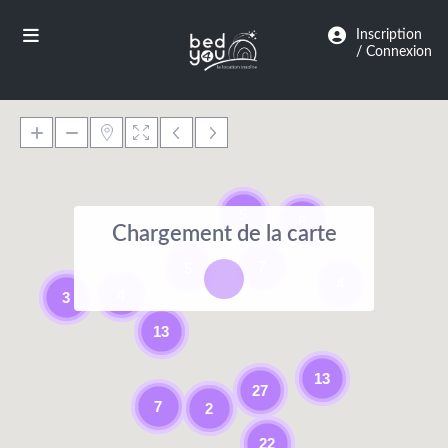
Panneau de gestion des cookies
Inscription
/ Connexion
5
6
Chargement de la carte
7
5
4
4
3
13
13
27
7
2
22