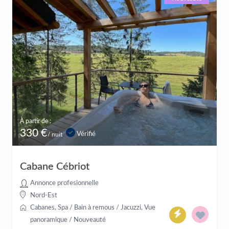
À partir de :
330 €
Vérifié
/ nuit
Cabane Cébriot
Annonce profesionnelle
Nord-Est
Cabanes
,
Spa / Bain à remous / Jacuzzi
,
Vue
panoramique
/
Nouveauté