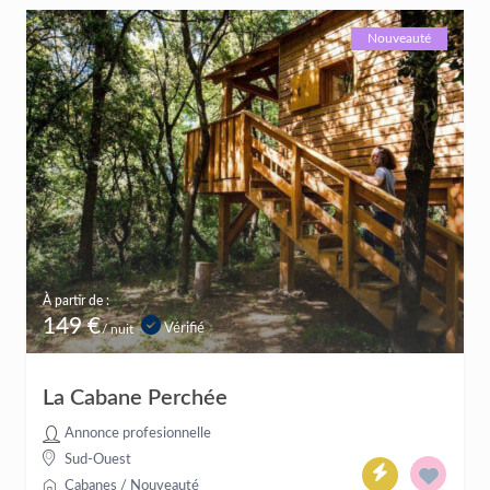
Nouveauté
À partir de :
149 €
Vérifié
/ nuit
La Cabane Perchée
Annonce profesionnelle
Sud-Ouest
Cabanes
/
Nouveauté