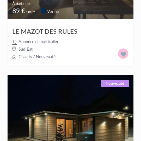
À partir de :
89 €
Vérifié
/ nuit
LE MAZOT DES RULES
Annonce de particulier
Sud-Est
Chalets
/
Nouveauté
Nouveauté