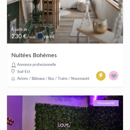
À partir de :
230 €
Vérifié
/ nuit
Nuitées Bohèmes
Annonce profesionnelle
Sud-Est
Avions / Bâteaux / Bus / Trains
/
Nouveauté
Nouveauté